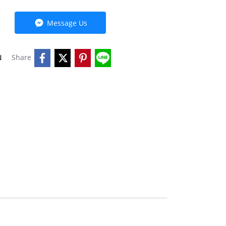
Message Us
บ
Share