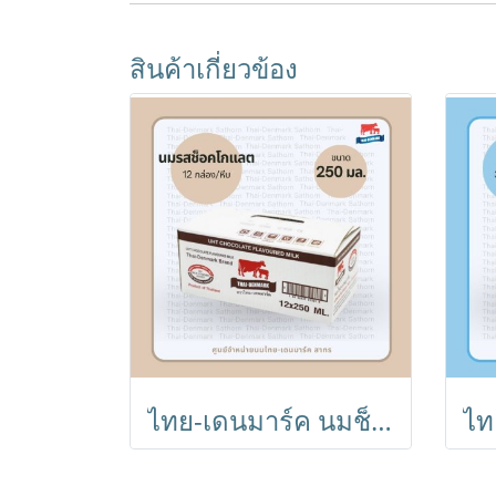
สินค้าเกี่ยวข้อง
ไทย-เดนมาร์ค นมช็อคโกแลต UHT 250 ml (แพ็ค 12) // Chocolate Milk 250 ml (12 Boxes)