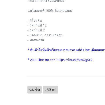
แพ็ค 12 กล่อง รสจืด/ยกลัง
นมโคสดแท้ 100% ไม่ผสมนมผง
- มีโปรตีน
- วิตามินบี 12
- วิตามินบี 2
- แคลเซียม ธรรมชาติสูง
- ฟอสฟอรัส
* สินค้าใดที่หน้าเว็บหมด สามารถ Add Line เพื่อสอบถ
* Add Line กด >>>
https://lin.ee/3mOgSc2
นมจืด
250 ml