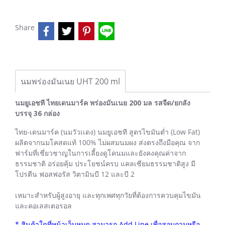
Share
นมพร่องมันเนย UHT 200 ml
นมยูเอชที ไทยเดนมาร์ค พร่องมันเนย 200 มล รสจืด/ยกลัง
บรรจุ 36 กล่อง
ไทย-เดนมาร์ค (นมวัวเเดง) นมยูเอชที สูตรไขมันต่ำ (Low Fat)
ผลิตจากนมโคสดแท้ 100% ไม่ผสมนมผง ส่งตรงถึงมือคุณ จาก
ฟาร์มที่เชี่ยวชาญในการเลี้ยงดูโคนมและยังคงคุณค่าจาก
ธรรมชาติ อร่อยคุ้ม ประโยชน์ครบ แคลเซียมธรรมชาติสูง มี
โปรตีน ฟอสฟอรัส วิตามินบี 12 และบี 2
เหมาะสำหรับผู้สูงอายุ และทุกเพศทุกวัยที่ต้องการควบคุมไขมัน
และคอเลสเตอรอล
* สินค้าใดที่หน้าเว็บหมด สามารถ Add Line เพื่อสอบถามหรือ