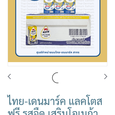
ไทย-เดนมาร์ค แลคโตส
ฟรี รสจืด เสริมโอเมก้า