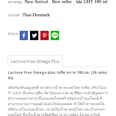
New Arrival
Best seller
นม UHT 180 ml
หมวดหมู่ :
,
,
Thai-Denmark
แบรนด์ :
Share
Lactose Free Omega Plus
Lactose Free Omega plus รสจืด ขนาด 180 มล. (36 กล่อง/
ลัง)
ผลิตภัณฑ์นมยูเอชที ปราศจากน้ำตาลแลคโตส รสจืด เสริมโอเม
ก้า 3,6,9 ดีเอชเอ ลูทีน วิตามินและแร่ธาตุ ที่มีความสำคัญต่อการ
ทำงานของร่างกาย ซึ่งนมแลคโตสฟรี ผลิตจากน้ำนมโคแท้ ที่
ผ่านกระบวนการย่อยด้วยเอนไซม์แลคเตส ทำให้น้ำตาลแลคโต
สมีขนาดโมเลกุลเล็กลง กลายเป็นน้ำตาลกลูโคส และน้ำตาลกา
แลคโตส ซึ่งเป็นน้ำตาลที่ดูดซึมง่าย สบายท้อง จึงเหมาะกับผู้