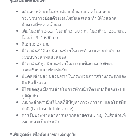
คุณสมบัติผลิตภัณฑ์
ผลิตจากน้ำนมโคปราศจากน้ำตาลแลคโตส ผ่าน
กระบวนการย่อยด้วยเอนไซม์แลคเตส ทำให้โมเลกุล
น้ำตาลมีขนาดเล็กลง
เติมโอเมก้า 3,6,9 โอเมก้า3 90 มก., โอเมก้า6 230 มก. ,
โอเมก้า9 1,690 มก.
ดีเอชเอ 27 มก.
มีวิตามินบี12สูง มีส่วนช่วยในการทำงานตามปกติของ
ระบบประสาทและสมอง
มีวิตามินดีสูง มีส่วนช่วยในการดูดซึมตามปกติของ
แคลเซียมและฟอสฟอรัส
มีแคลเซียมสูง มีส่วนช่วยในกระบวนการสร้างกระดูกและ
ฟันที่แข็งแรง
มีโฟเลตสูง มีส่วนช่วยในการทำหน้าที่ตามปกติของระบบ
ภูมิคุ้มกัน
เหมาะสำหรับผู้บริโภคที่มีปัญหาภาวะการย่อยแลคโตสผิด
ปกติ (Lactose Intolerance)
ควรรับประทานอาหารหลากหลายครบ 5 หมู่ ในสัดส่วนที่
เหมาะสมเป็นประจำ
#เพิ่มคุณค่า เพื่อพัฒนาของเด็กทุกวัย