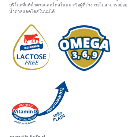
บริโภคที่แพ้น้ำตาลแลคโตสในนม หรือผู้ที่ร่างกายไม่สามารถย่อย
น้ำตาลแลคโตสในนมได้