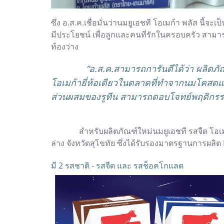
ซึ่ง อ.ส.ค.เชื่อมั่นว่านมยูเอชที โอเมก้า พลัส นี้จะ
มีประโยชน์ เพื่อลูกและคนที่รักในครอบครัว สามา
ท้องว่าง
“อ.ส.ค.สามารถการันตีได้ว่า ผลิตภั
โอเมก้ายี่ห้อเดียวในตลาดที่ทำจากนมโคส
ส่วนผสมของรูทีน สามารถตอบโจทย์พฤติกรรมค
สำหรับผลิตภัณฑ์ใหม่นมยูเอชที รสจืด โ
ล่าง จังหวัดสุโขทัย ซึ่งได้รับรองมาตรฐานการผล
มี 2 รสชาติ - รสจืด และ รสช็อคโกแลต