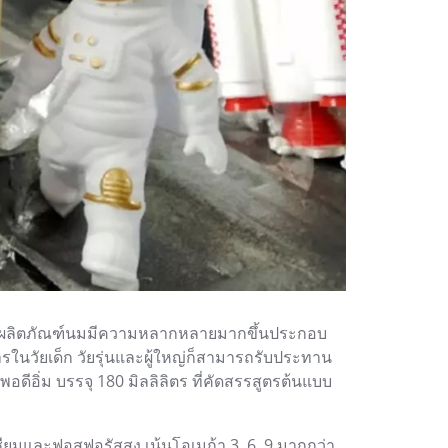
ตลาดผลิตภัณฑ์นมมีความหลากหลายมากขึ้นประกอบ
รในวัยเด็ก วัยรุ่นและผู้ใหญ่ก็สามารถรับประทาน
อดีอิ่ม บรรจุ 180 มิลลิลิตร ที่คัดสรรสูตรต้นแบบ
ละฟอสฟอรัสสูง เน้นโอเมก้า 3, 6, 9 มากกว่า