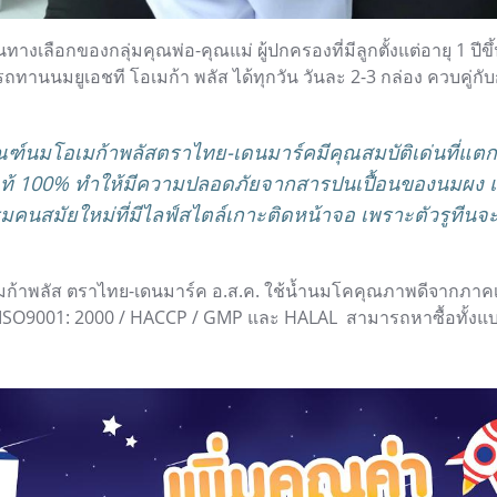
เป็นทางเลือกของกลุ่มคุณพ่อ-คุณแม่ ผู้ปกครองที่มีลูกตั้งแต่อายุ 1 ป
รถทานนมยูเอชที โอเมก้า พลัส ได้ทุกวัน วันละ 2-3 กล่อง ควบคู
ณฑ์นมโอเมก้าพลัสตราไทย-เดนมาร์คมีคุณสมบัติเด่นที่แต
ดแท้ 100% ทำให้มีความปลอดภัยจากสารปนเปื้อนของนมผง 
นสมัยใหม่ที่มีไลฟ์สไตล์เกาะติดหน้าจอ เพราะตัวรูทีนจ
อเมก้าพลัส ตราไทย-เดนมาร์ค อ.ส.ค. ใช้น้ำนมโคคุณภาพดีจากภ
ิต ISO9001: 2000 / HACCP / GMP และ HALAL สามารถหาซื้อทั้งแบ