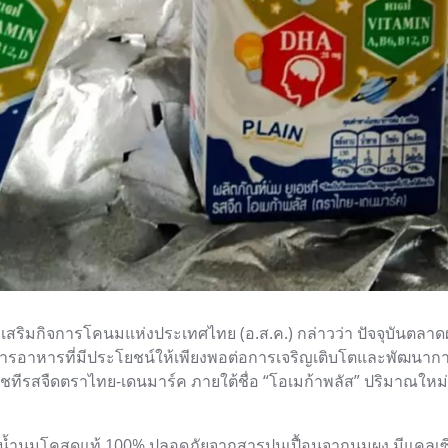
งเสริมกิจการโคนมแห่งประเทศไทย (อ.ส.ค.) กล่าวว่า ปัจจุบัน
มสารอาหารที่มีประโยชน์ให้เพียงพอต่อการเจริญเติบโตและพัฒนากา
เอชทีรสจืดตราไทย-เดนมาร์ค ภายใต้ชื่อ “โอเมก้าพลัส” ปริมาณใหม่พ
นมโคสดแท้ 100% ปลอดภัยจากสารปนเปื้อนจากนมผง มีแคลเซียมแ