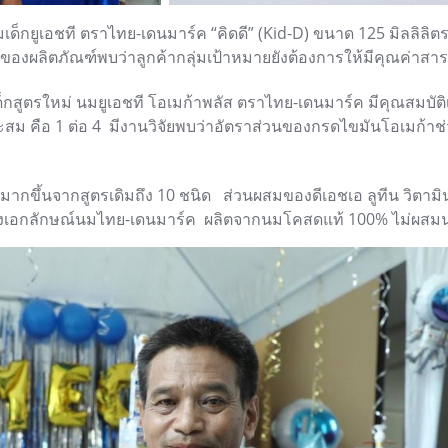
ฑ์นมเด็กยูเอชที ตราไทย-เดนมาร์ค “คิดดี” (Kid-D) ขนาด 125 มิลลิลิ
งผลิตภัณฑ์พบว่าลูกค้ากลุ่มเป้าหมายยังต้องการให้มีคุณค่าสาร
กสูตรใหม่ นมยูเอชที โอเมก้าพลัส ตราไทย-เดนมาร์ค มีคุณสมบัติเด่
หมาะสม คือ 1 ต่อ 4 มีงานวิจัยพบว่าอัตราส่วนของกรดไขมันโอเมก้
มากขึ้นจากสูตรเดิมถึง 10 ชนิด ส่วนผสมของดีเอชเอ ลูทีน วิตา
งคงเอกลักษณ์นมไทย-เดนมาร์ค ผลิตจากนมโคสดแท้ 100% ไม่ผส