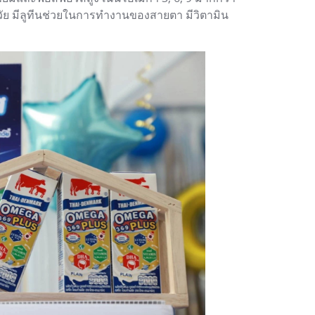
กวัย มีลูทีนช่วยในการทำงานของสายตา มีวิตามิน