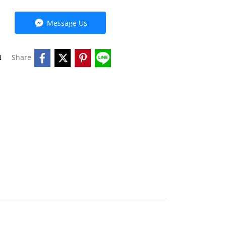
Message Us
บ
Share