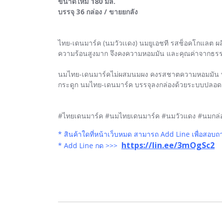
ขนาดใหม่ 180 มล.
บรรจุ 36 กล่อง / ขายยกลัง
ไทย-เดนมาร์ค (นมวัวเเดง) นมยูเอชที รสช็อคโกแลต ผ
ความร้อนสูงมาก จึงคงความหอมมัน และคุณค่าจากธรรม
นมไทย-เดนมาร์คไม่ผสมนมผง คงรสชาตความหอมมัน พร้
กระดูก นมไทย-เดนมาร์ค บรรจุลงกล่องด้วยระบบปลอดเช
#ไทยเดนมาร์ค #นมไทยเดนมาร์ค #นมวัวแดง #นมกล่
* สินค้าใดที่หน้าเว็บหมด สามารถ Add Line เพื่อสอบถ
https://lin.ee/3mOgSc2
* Add Line กด >>>