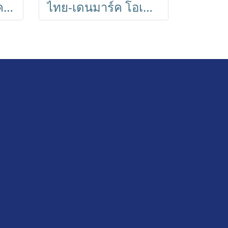
ไทย-เดนมาร์ค แลคโตสฟรี รสจืด เสริมโอเมก้าพลัส 180 ml // Lactose Free Omega Plus 180 ml (36 Boxes)
ไทย-เดนมาร์ค โอเมก้าพลัส นม UHT รสจืด 180 ml // Thai-Denmark Omega Plus 180 ml (36 Boxes)