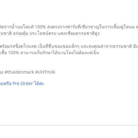
ลิตจากน้ำนมโคแท้ 100% ส่งตรงจากฟาร์มที่เชี่ยวชาญในการเลี้ยงดูโคนม ส
ชาติ อร่อยคุ้ม ประโยชน์ครบ แคลเซียมธรรมชาติสูง
อมรสช็อคโกแลต เป็นที่ชื่นชอบของเด็กๆ และคงคุณค่าจากธรรมชาติ มีแค
ื้อ 100% สามารถเก็บรักษาได้นานโดยไม่ต้องแช่เย็น
อง #thaidenmark #UHTmilk
ามหรือ Pre Order ได้ค่ะ