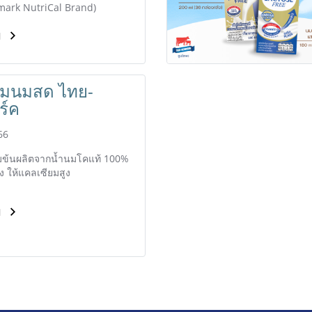
mark NutriCal Brand)
ม
ีมนมสด ไทย-
ร์ค
66
้มข้นผลิตจากน้ำนมโคแท้ 100%
 ให้แคลเซียมสูง
ม