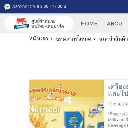
เวลาทำการ จ-ส 9.30 - 17.30 น.
HOME
ABOUT
หน้าแรก
บทความทั้งหมด
แนะนำสินค้า
เครื่อ
และโป
วิตามิ
15 ต.ค. 25
ไทย-เด
แคล)
"ดื่มอย่างม
Milk and R
Beverage 