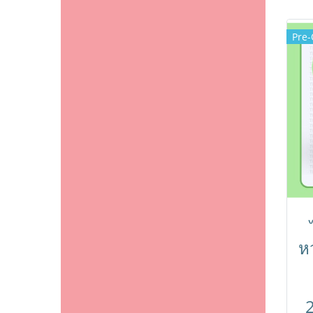
Pre-
ห