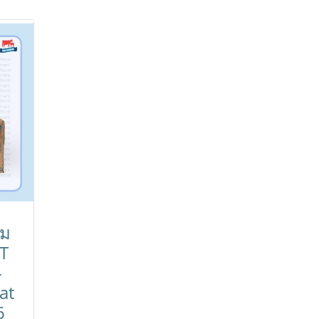
นม
T
-
at
6